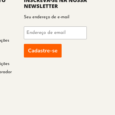
TO
INSCREVA-SE NA NOSSA
NEWSLETTER
Seu endereço de e-mail
Endereço de email
uções
Cadastre-se
ições
prador
a