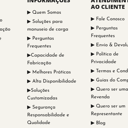
INFORMAÇÕES
ATENDIMEN
AO CLIENTE
▶ Quem Somos
▶ Fale Conosco
o
▶ Soluções para
▶ Perguntas
vação
manuseio de carga
Frequentes
e
▶ Perguntas
▶ Envio & Devol
Frequentes
▶ Política de
▶Capacidade de
Privacidade
Fabricação
▶ Termos e Cond
▶ Melhores Práticas
▶ Guias do Com
▶ Alta Disponibilidade
▶ Quero ser um
▶Soluções
Revenda
Customizadas
▶ Quero ser um
▶ Segurança
Representante
Responsabilidade e
Qualidade
▶ Blog